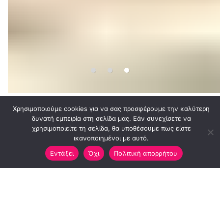
Χρησιμοποιούμε cookies για να σας προσφέρουμε την καλύτερη
δυνατή εμπειρία στη σελίδα μας. Εάν συνεχίσετε να
χρησιμοποιείτε τη σελίδα, θα υποθέσουμε πως είστε
ικανοποιημένοι με αυτό.
ΣΕΜΙΝΑΡΙΑ ΠΑΡΑΔΟΣΙΑΚΩΝ
Εντάξει
Όχι
Πολιτική απορρήτου
ΧΟΡΩΝ
Ένα από τα στοιχεία που έχουν χαρακτηρίσει τους
Έλληνες μέσα από την πάροδο των χρόνων είναι ο
χορός. Ήταν βασικό εργαλείο για την εκπαίδευση